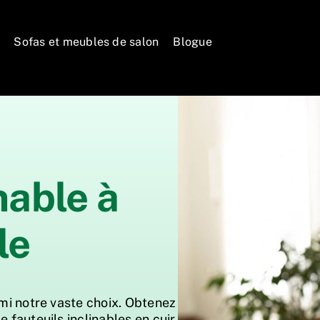
Sofas et meubles de salon
Blogue
nable à
le
rmi notre vaste choix. Obtenez
e fauteuils inclinables en cuir