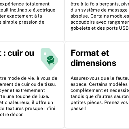
 expérience totalement
être à la fois berçants, p
euil inclinable électrique
d'un système de massage 
ter exactement à la
absolue. Certains modèle
e simple pression de
accoudoirs avec rangement
gobelets et des ports USB
: cuir ou
Format et
dimensions
tre mode de vie, à vous de
Assurez-vous que le fauteu
tement de cuir ou de tissu.
espace. Certains modèles s
ttoyer et extrêmement
complètement et nécessite
rte une touche de luxe.
tandis que d’autres sauron
t chaleureux, il offre un
petites pièces. Prenez vo
de textures presque infini
passer!
otre décor.